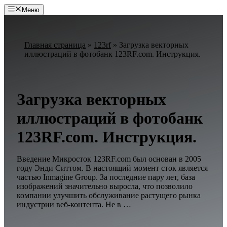
Перейти
Меню
к
содержимому
Главная страница
»
123rf
»
Загрузка векторных
иллюстраций в фотобанк 123RF.com. Инструкция.
Загрузка векторных
иллюстраций в фотобанк
123RF.com. Инструкция.
Введение Микросток 123RF.com был основан в 2005
году Энди Ситтом. В настоящий момент сток является
частью Inmagine Group. За последние пару лет, база
изображений значительно выросла, что позволило
компании улучшить обслуживание растущего рынка
индустрии веб-контента. Не в …