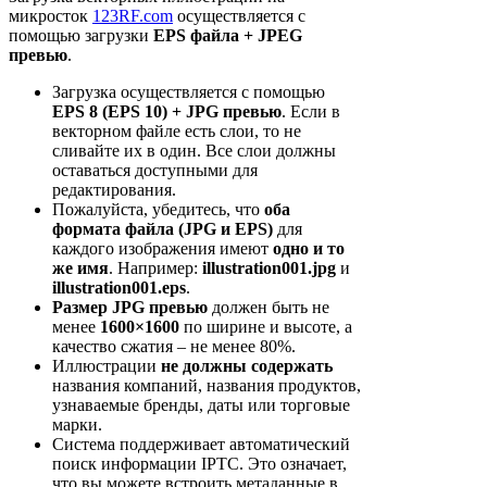
микросток
123RF.com
осуществляется с
помощью загрузки
EPS файла + JPEG
превью
.
Загрузка осуществляется с помощью
EPS 8 (EPS 10) + JPG превью
. Если в
векторном файле есть слои, то не
сливайте их в один. Все слои должны
оставаться доступными для
редактирования.
Пожалуйста, убедитесь, что
оба
формата файла (JPG и EPS)
для
каждого изображения имеют
одно и то
же имя
. Например:
illustration001.jpg
и
illustration001.eps
.
Размер JPG превью
должен быть не
менее
1600×1600
по ширине и высоте, а
качество сжатия – не менее 80%.
Иллюстрации
не должны содержать
названия компаний, названия продуктов,
узнаваемые бренды, даты или торговые
марки.
Система поддерживает автоматический
поиск информации IPTC. Это означает,
что вы можете встроить метаданные в