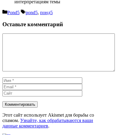
интерпретациям темы
Рубрики
Метки
Pond5
pond5
,
понд5
Оставьте комментарий
Комментарий
Имя
Email
Сайт
Этот сайт использует Akismet для борьбы со
спамом.
Узнайте, как обрабатываются ваши
данные комментариев
.