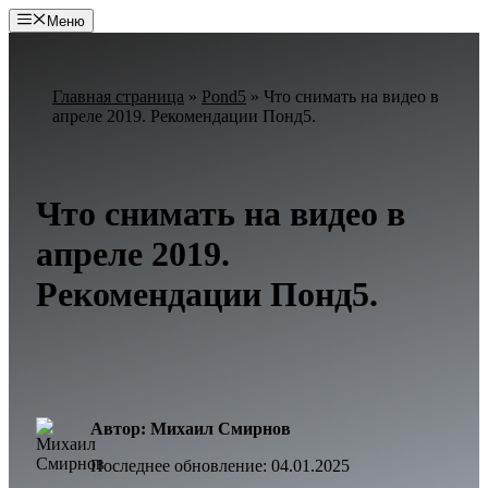
Перейти
Меню
к
содержимому
Главная страница
»
Pond5
»
Что снимать на видео в
апреле 2019. Рекомендации Понд5.
Что снимать на видео в
апреле 2019.
Рекомендации Понд5.
Автор: Михаил Смирнов
Последнее обновление:
04.01.2025