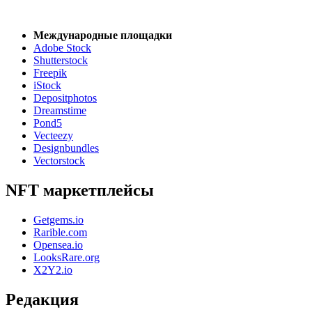
Международные площадки
Adobe Stock
Shutterstock
Freepik
iStock
Depositphotos
Dreamstime
Pond5
Vecteezy
Designbundles
Vectorstock
NFT маркетплейсы
Getgems.io
Rarible.com
Opensea.io
LooksRare.org
X2Y2.io
Редакция