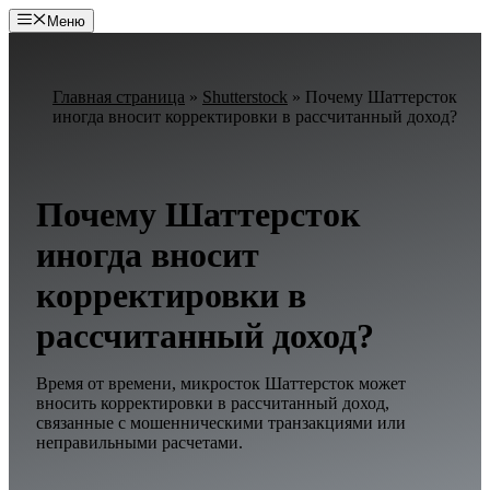
Перейти
Меню
к
содержимому
Главная страница
»
Shutterstock
»
Почему Шаттерсток
иногда вносит корректировки в рассчитанный доход?
Почему Шаттерсток
иногда вносит
корректировки в
рассчитанный доход?
Время от времени, микросток Шаттерсток может
вносить корректировки в рассчитанный доход,
связанные с мошенническими транзакциями или
неправильными расчетами.