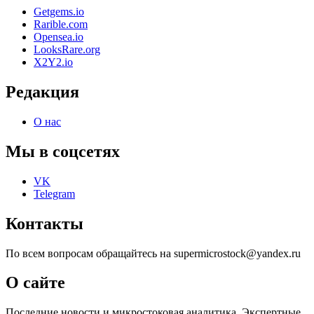
Getgems.io
Rarible.com
Opensea.io
LooksRare.org
X2Y2.io
Редакция
О нас
Мы в соцсетях
VK
Telegram
Контакты
По всем вопросам обращайтесь на supermicrostock@yandex.ru
О сайте
Последние новости и микростоковая аналитика. Экспертные