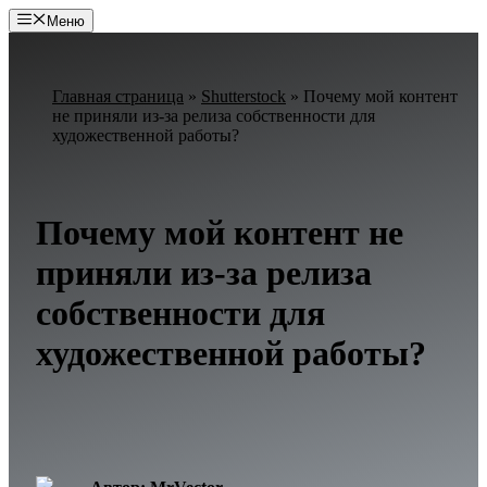
Перейти
Меню
к
содержимому
Главная страница
»
Shutterstock
»
Почему мой контент
не приняли из-за релиза собственности для
художественной работы?
Почему мой контент не
приняли из-за релиза
собственности для
художественной работы?