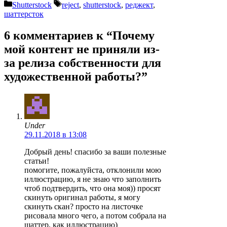
Рубрики
Метки
Shutterstock
reject
,
shutterstock
,
реджект
,
шаттерсток
6 комментариев к “Почему
мой контент не приняли из-
за релиза собственности для
художественной работы?”
Under
29.11.2018 в 13:08
Добрый день! спасибо за ваши полезные
статьи!
помогите, пожалуйста, отклонили мою
иллюстрацию, я не знаю что заполнить
чтоб подтвердить, что она моя)) просят
скинуть оригинал работы, я могу
скинуть скан? просто на листочке
рисовала много чего, а потом собрала на
шаттер, как иллюстрацию)