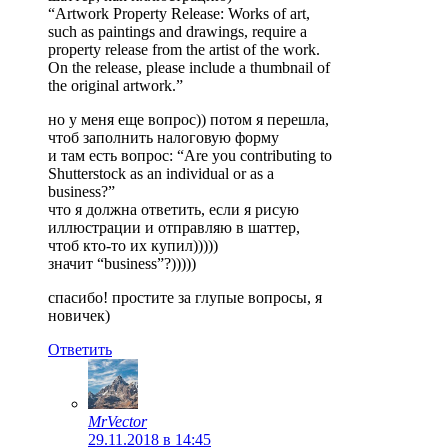
“Artwork Property Release: Works of art,
such as paintings and drawings, require a
property release from the artist of the work.
On the release, please include a thumbnail of
the original artwork.”
но у меня еще вопрос)) потом я перешла,
чтоб заполнить налоговую форму
и там есть вопрос: “Are you contributing to
Shutterstock as an individual or as a
business?”
что я должна ответить, если я рисую
иллюстрации и отправляю в шаттер,
чтоб кто-то их купил)))))
значит “business”?)))))
спасибо! простите за глупые вопросы, я
новичек)
Ответить
MrVector
29.11.2018 в 14:45