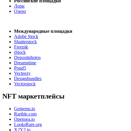
Российские площадки
Лори
Озеро
Международные площадки
Adobe Stock
Shutterstock
Freepik
iStock
Depositphotos
Dreamstime
Pond5
Vecteezy
Designbundles
Vectorstock
NFT маркетплейсы
Getgems.io
Rarible.com
Opensea.io
LooksRare.org
X2Y2.io