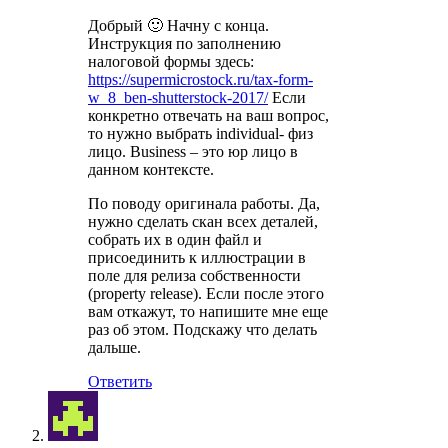
Добрый 🙂 Начну с конца.
Инструкция по заполнению
налоговой формы здесь:
https://supermicrostock.ru/tax-form-
w_8_ben-shutterstock-2017/
Если
конкретно отвечать на ваш вопрос,
то нужно выбрать individual- физ
лицо. Business – это юр лицо в
данном контексте.
По поводу оригинала работы. Да,
нужно сделать скан всех деталей,
собрать их в один файл и
присоединить к иллюстрации в
поле для релиза собственности
(property release). Если после этого
вам откажут, то напишите мне еще
раз об этом. Подскажу что делать
дальше.
Ответить