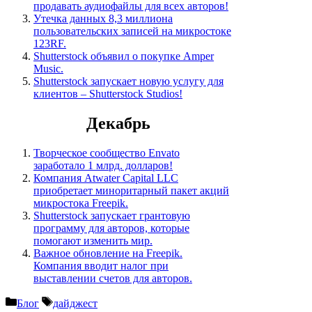
продавать аудиофайлы для всех авторов!
Утечка данных 8,3 миллиона
пользовательских записей на микростоке
123RF.
Shutterstock объявил о покупке Amper
Music.
Shutterstock запускает новую услугу для
клиентов – Shutterstock Studios!
Декабрь
Творческое сообщество Envato
заработало 1 млрд. долларов!
Компания Atwater Capital LLC
приобретает миноритарный пакет акций
микростока Freepik.
Shutterstock запускает грантовую
программу для авторов, которые
помогают изменить мир.
Важное обновление на Freepik.
Компания вводит налог при
выставлении счетов для авторов.
Рубрики
Метки
Блог
дайджест