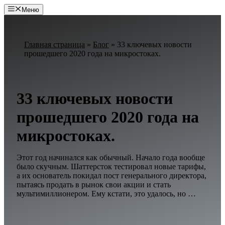
Перейти
Меню
к
содержимому
Главная страница
»
Блог
»
33 ключевых новости
прошедшего 2020 года на микростоках.
33 ключевых новости
прошедшего 2020 года на
микростоках.
Этот год начинался как обычный. Начало года вообще
было скучным. Шаттерсток тестировал новые тарифы,
а их основатель покидал пост генерального директора,
пытаясь продать в рынок свои акции и стать
мультимиллионером. Ему кстати, это удалось, но …