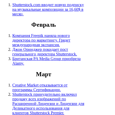
Shutterstock.com вводит новую подписку
на музыкальные композиции за 16,60$ в
месяц.
Февраль
Компания Freepik наняла нового
директора по маркетингу. Грядет
международная экспансия.
Джон Оринджер покидает пост
генерального директора Shutterstock.
Британская PA Media Group приобрела
Alamy.
Март
Creative Market отказывается от
программы Сертификации.
Shutterstock принудительно включил
продажу всех изображений по
Расширенной Лицензии и Лицензии для
Деликатного использования для
клиентов Shutterstock Premier.