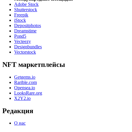
Adobe Stock
Shutterstock
Freepik
iStock
Depositphotos
Dreamstime
Pond5
Vecteezy
Designbundles
Vectorstock
NFT маркетплейсы
Getgems.io
Rarible.com
Opensea.io
LooksRare.org
X2Y2.io
Редакция
О нас