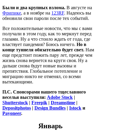
Были и два крупных взлома.
В августе на
Фрипике
, а в ноябре на
123RF
. Надеюсь вы
обновили свои пароли после тех событий.
Все положительные новости, что мы с вами
получали в этом году, как то меркнут перед
глазами. Ну а что стоило ждать от года, где
властвует пандемия? Боюсь ничего.
Но в
конце туннеля обязательно будет свет.
Нам
еще предстоит пожить пару лет, прежде чем
жизнь снова вернется на круги своя. Ну а
дальше снова будут новые вызовы и
препятствия. Глобальное потепление и
миграцию никто не отменял, со всеми
вытекающими.
П.С. Спонсорами нашего тщеславного
веселья выступили:
Adobe Stock
|
Shutterstock
|
Freepik
|
Dreamstime
|
Depositphotos
|
Design Bundles
|
Istock
и
Payoneer
.
Январь