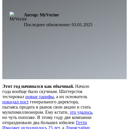
Автор: MrVector
Последнее обновление:
03.01.2025
Этот год начинался как обычный.
Начало
года вообще было скучным. Шаттерсток
тестировал
новые тарифы
, а их основатель
покидал пост
генерального директора,
пытаясь продать в рынок свои акции и стать
мультимиллионером. Ему кстати,
это удалось
,
но чуть попозже. В этому году две компании
отпраздновали два больших юбилея:
Гетти
Имаджес исполнилось 25 лет
, а
Дримстайму