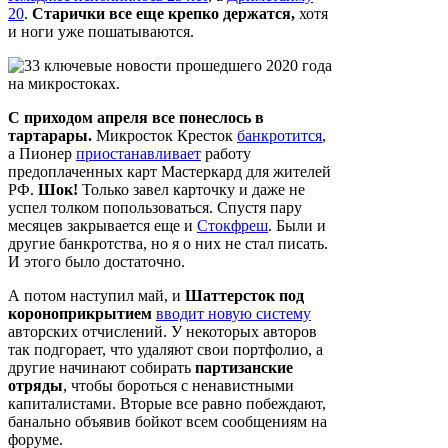
20
.
Старички все еще крепко держатся,
хотя
и ноги уже пошатываются.
С приходом апреля все понеслось в
тартарары.
Микросток Кресток
банкротится
,
а Пионер
приостанавливает
работу
предоплаченных карт Мастеркард для жителей
РФ.
Шок!
Только завел карточку и даже не
успел толком попользоваться. Спустя пару
месяцев закрывается еще и
Стокфреш
. Были и
другие банкротства, но я о них не стал писать.
И этого было достаточно.
А потом наступил май, и
Шаттерсток под
короноприкрытием
вводит новую систему
авторских отчислений. У некоторых авторов
так подгорает, что удаляют свои портфолио, а
другие начинают собирать
партизанские
отряды
, чтобы бороться с ненавистными
капиталистами. Вторые все равно побеждают,
банально объявив бойкот всем сообщениям на
форуме.