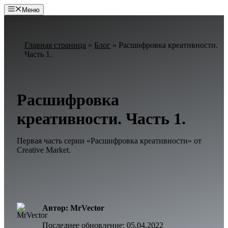
Перейти
Меню
к
содержимому
Главная страница
»
Блог
»
Расшифровка креативности.
Часть 1.
Расшифровка
креативности. Часть 1.
Первая часть серии «Расшифровка креативности» от
Creative Market.
Автор: MrVector
Последнее обновление:
05.04.2022