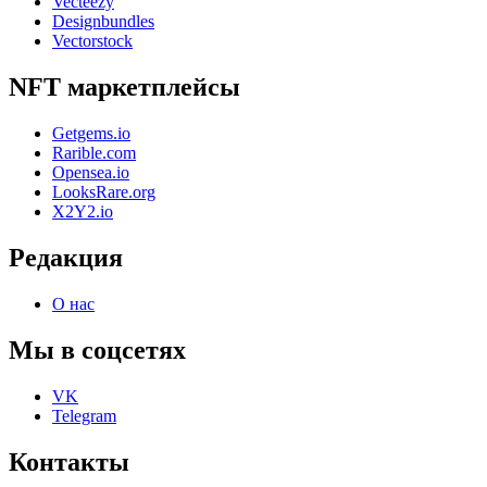
Vecteezy
Designbundles
Vectorstock
NFT маркетплейсы
Getgems.io
Rarible.com
Opensea.io
LooksRare.org
X2Y2.io
Редакция
О нас
Мы в соцсетях
VK
Telegram
Контакты