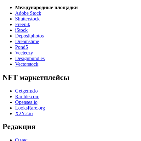
Международные площадки
Adobe Stock
Shutterstock
Freepik
iStock
Depositphotos
Dreamstime
Pond5
Vecteezy
Designbundles
Vectorstock
NFT маркетплейсы
Getgems.io
Rarible.com
Opensea.io
LooksRare.org
X2Y2.io
Редакция
О нас