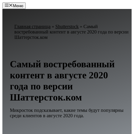
Перейти
Меню
к
содержимому
Главная страница
»
Shutterstock
»
Самый
востребованный контент в августе 2020 года по версии
Шаттерсток.ком
Самый востребованный
контент в августе 2020
года по версии
Шаттерсток.ком
Микросток подсказывает, какие темы будут популярны
среди клиентов в августе 2020 года.