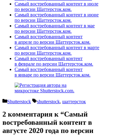
Самый востребованный контент в июле
по версии Шаттерсток.ком.
Самый востребованный контент в июне
по версии Шаттерсток.ком.
Самый востребованный контент в мае
по версии Шаттерсток.ком.
Самый востребованный контент
в апреле по версии Шаттерсток.ком.
Самый востребованный контент в марте
по версии Шаттерсток.ком.
Самый востребованный контент
в феврале по версии Шаттерсток.ком.
Самый востребованный контент
в январе по версии Шаттерсток.ком.
Рубрики
Метки
Shutterstock
shutterstock
,
шаттерсток
2 комментария к “Самый
востребованный контент в
августе 2020 года по версии