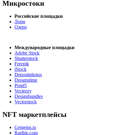
Микростоки
Российские площадки
Лори
Озеро
Международные площадки
Adobe Stock
Shutterstock
Freepik
iStock
Depositphotos
Dreamstime
Pond5
Vecteezy
Designbundles
Vectorstock
NFT маркетплейсы
Getgems.io
Rarible.com