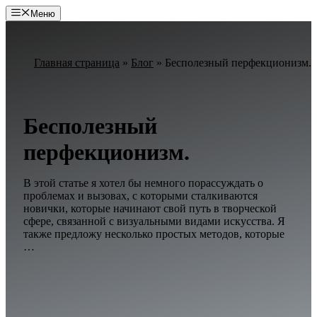
Перейти
Меню
к
содержимому
Главная страница
»
Блог
»
Бесполезный перфекционизм.
Бесполезный
перфекционизм.
В этой статье я хотел бы немного порассуждать о
проблемах и вызовах, с которыми сталкиваются
новички, которые начинают свой путь в творческой
сфере, связанной с визуальными видами искусства. Я
также предложу несколько простых методов, которые
…