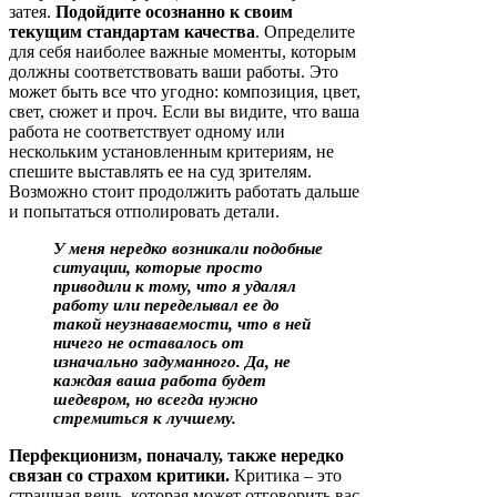
затея.
Подойдите осознанно к своим
текущим стандартам качества
. Определите
для себя наиболее важные моменты, которым
должны соответствовать ваши работы. Это
может быть все что угодно: композиция, цвет,
свет, сюжет и проч. Если вы видите, что ваша
работа не соответствует одному или
нескольким установленным критериям, не
спешите выставлять ее на суд зрителям.
Возможно стоит продолжить работать дальше
и попытаться отполировать детали.
У меня нередко возникали подобные
ситуации, которые просто
приводили к тому, что я удалял
работу или переделывал ее до
такой неузнаваемости, что в ней
ничего не оставалось от
изначально задуманного. Да, не
каждая ваша работа будет
шедевром, но всегда нужно
стремиться к лучшему.
Перфекционизм, поначалу, также нередко
связан со страхом критики.
Критика – это
страшная вещь, которая может отговорить вас