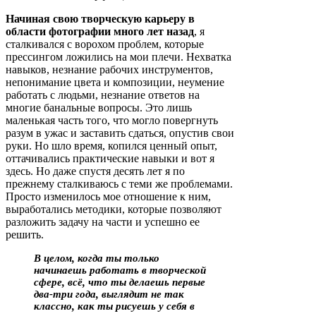
Начиная свою творческую карьеру в
области фотографии много лет назад
, я
сталкивался с ворохом проблем, которые
прессингом ложились на мои плечи. Нехватка
навыков, незнание рабочих инструментов,
непонимание цвета и композиции, неумение
работать с людьми, незнание ответов на
многие банальные вопросы. Это лишь
маленькая часть того, что могло повергнуть
разум в ужас и заставить сдаться, опустив свои
руки. Но шло время, копился ценный опыт,
оттачивались практические навыки и вот я
здесь. Но даже спустя десять лет я по
прежнему сталкиваюсь с теми же проблемами.
Просто изменилось мое отношение к ним,
выработались методики, которые позволяют
разложить задачу на части и успешно ее
решить.
В целом, когда ты только
начинаешь работать в творческой
сфере, всё, что ты делаешь первые
два-три года, выглядит не так
классно, как ты рисуешь у себя в