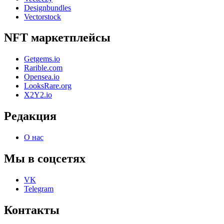
Designbundles
Vectorstock
NFT маркетплейсы
Getgems.io
Rarible.com
Opensea.io
LooksRare.org
X2Y2.io
Редакция
О нас
Мы в соцсетях
VK
Telegram
Контакты