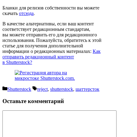
Бланки для релизов собственности вы можете
скачать
отсюда
.
В качестве альтернативы, если ваш контент
соответствует редакционным стандартам,
вы можете отправить его для редакционного
использования. Пожалуйста, обратитесь к этой
статье для получения дополнительной
информации о редакционных материалах:
Как
отправить редакционный контент
в Shutterstock?
Рубрики
Метки
Shutterstock
reject
,
shutterstock
,
шаттерсток
Оставьте комментарий
Комментарий