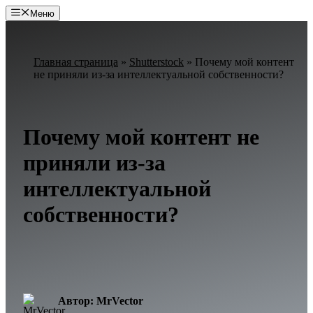
Перейти
Меню
к
содержимому
Главная страница
»
Shutterstock
»
Почему мой контент
не приняли из-за интеллектуальной собственности?
Почему мой контент не
приняли из-за
интеллектуальной
собственности?
Автор: MrVector